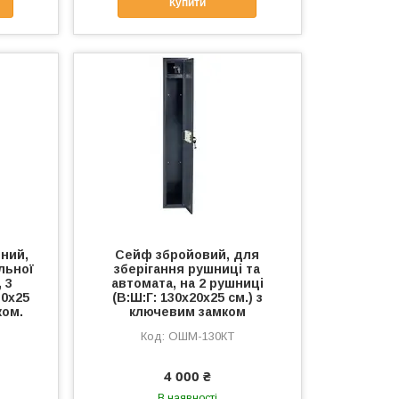
Купити
йний,
Сейф збройовий, для
льної
зберігання рушниці та
 3
автомата, на 2 рушниці
30х25
(В:Ш:Г: 130х20х25 см.) з
ком.
ключевим замком
ОШМ-130КТ
4 000 ₴
В наявності