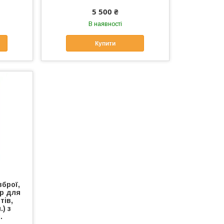
5 500 ₴
В наявності
Купити
зброї,
ер для
тів,
.) з
.