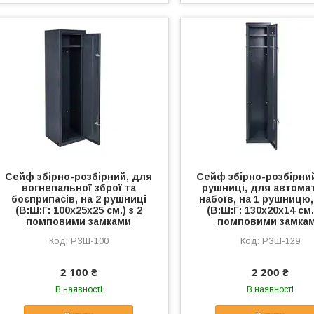
Сейф збірно-розбірний, для
Сейф збірно-розбірни
вогнепальної зброї та
рушниці, для автомат
боєприпасів, на 2 рушниці
набоїв, на 1 рушницю,
(В:Ш:Г: 100х25х25 см.) з 2
(В:Ш:Г: 130х20х14 см.
помповими замками
помповими замка
РЗШ-100
РЗШ-129
2 100 ₴
2 200 ₴
В наявності
В наявності