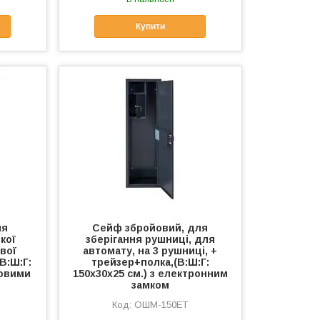
Купити
ля
Сейф збройовий, для
кої
зберігання рушниці, для
вої
автомату, на 3 рушниці, +
В:Ш:Г:
трейзер+полка,(В:Ш:Г:
повими
150х30х25 см.) з електронним
замком
ОШМ-150ЕТ