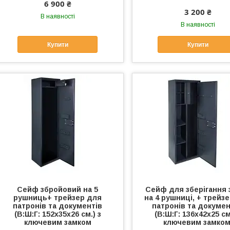
6 900 ₴
3 200 ₴
В наявності
В наявності
Купити
Купити
Сейф збройовий на 5
Сейф для зберігання 
рушниць+ трейзер для
на 4 рушниці, + трейз
патронів та документів
патронів та докумен
(В:Ш:Г: 152х35х26 см.) з
(В:Ш:Г: 136х42х25 см
ключевим замком
ключевим замком