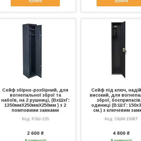
Купити
Купити
Сейф збірно-розбірний, для
Сейф під ключ, наді
вогнепальної зброї та
високий, для вогнепа
набоїв, на 2 рушниці, (ВхШхГ:
зброї, боєприпасів,
1350ммХ250ммХ250мм ) з 2
одиниці (В:Ш:Г: 150х
помповими замками
см.) з ключевим зам
РЗШ-135
ОШМ-150КТ
2 600 ₴
4 800 ₴
В наявності
В наявності