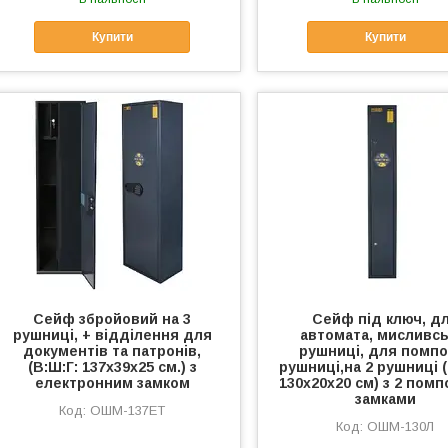
Купити
Купити
Сейф збройовий на 3
Сейф під ключ, д
рушниці, + відділення для
автомата, мисливсь
документів та патронів,
рушниці, для помпо
(В:Ш:Г: 137х39х25 см.) з
рушниці,на 2 рушниці (
електронним замком
130х20х20 см) з 2 пом
замками
ОШМ-137ЕТ
ОШМ-130Л