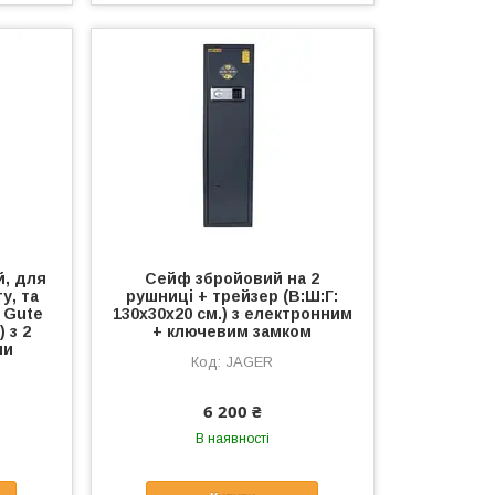
й, для
Сейф збройовий на 2
у, та
рушниці + трейзер (В:Ш:Г:
 Gute
130х30х20 см.) з електронним
) з 2
+ ключевим замком
ми
JAGER
6 200 ₴
В наявності