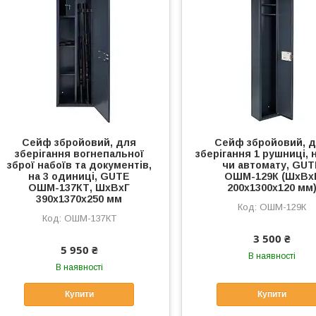
Сейф збройовий, для
Сейф збройовий, 
зберігання вогнепальної
зберігання 1 рушниці, 
зброї набоїв та документів,
чи автомату, GUT
на 3 одиниці, GUTE
ОШМ-129К (ШхВх
ОШМ-137КТ, ШхВхГ
200х1300х120 мм
390х1370х250 мм
ОШМ-129К
ОШМ-137КТ
3 500 ₴
5 950 ₴
В наявності
В наявності
Купити
Купити