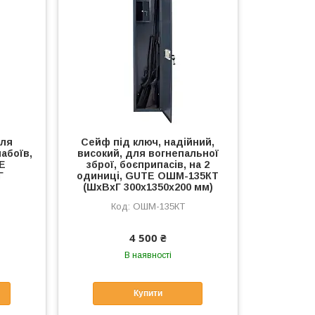
для
Сейф під ключ, надійний,
набоїв,
високий, для вогнепальної
E
зброї, боєприпасів, на 2
Г
одиниці, GUTE ОШМ-135КТ
)
(ШхВхГ 300х1350х200 мм)
ОШМ-135КТ
4 500 ₴
В наявності
Купити