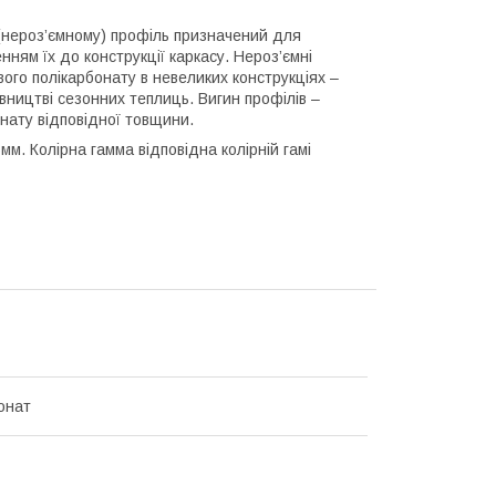
(нероз’ємному) профіль призначений для
ням їх до конструкції каркасу. Нероз’ємні
ого полікарбонату в невеликих конструкціях –
вництві сезонних теплиць. Вигин профілів –
онату відповідної товщини.
м. Колірна гамма відповідна колірній гамі
онат