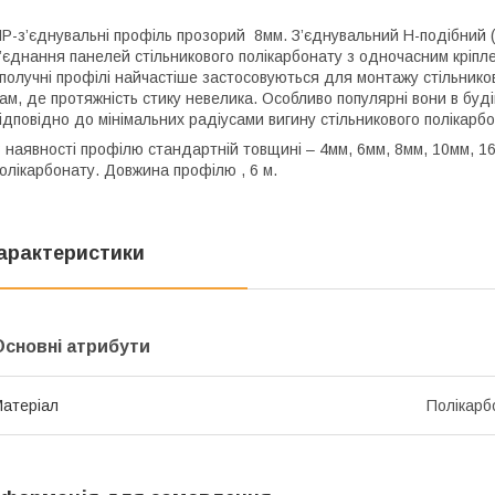
Р-з’єднувальні профіль прозорий 8мм. З’єднувальний Н-подібний 
’єднання панелей стільникового полікарбонату з одночасним кріплен
получні профілі найчастіше застосовуються для монтажу стільников
ам, де протяжність стику невелика. Особливо популярні вони в буді
ідповідно до мінімальних радіусами вигину стільникового полікарб
 наявності профілю стандартній товщині – 4мм, 6мм, 8мм, 10мм, 16м
олікарбонату. Довжина профілю , 6 м.
арактеристики
Основні атрибути
атеріал
Полікарб