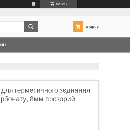
Кошик
Кошик
МІН
 для герметичного зєднання
арбонату, 8мм прозорий,