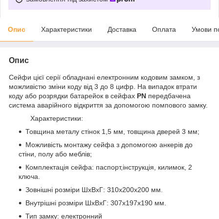
Опис
Характеристики
Доставка
Оплата
Умови п
Опис
Сейфи цієї серії обладнані електронним кодовим замком, з
можливістю зміни коду від 3 до 8 цифр. На випадок втрати
коду або розрядки батарейок в сейфах
PN
передбачена
система аварійного відкриття за допомогою помпового замку.
Характеристики:
Товщина металу стінок 1,5 мм, товщина дверей 3 мм;
Можливість монтажу сейфа з допомогою анкерів до
стіни, полу або меблів;
Комплектація сейфа: паспорт,інструкція, килимок, 2
ключа.
Зовнішні розміри ШхВхГ: 310х200х200 мм.
Внутрішні розміри ШхВхГ: 307х197х190 мм.
Тип замку: електронний