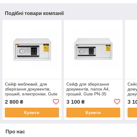
Подібні товари компанії
Сейф меблевий, для
Сейф для зберігання
Сейф
зберігання документів,
документів, папок А4,
дому
грошей, електроніки, Gute
грошей, Gute PN-35
доку
PN-22 (ШхВхГ: 36х18х26
(ШхВхГ: 43х20х35 см.) із
елек
2 800
3 100
3 1
₴
₴
см.) із електронним
електронним замком
(ШхВ
замком
елек
Купити
Купити
чор
Про нас