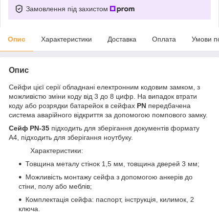
Замовлення під захистом
Опис
Характеристики
Доставка
Оплата
Умови п
Опис
Сейфи цієї серії обладнані електронним кодовим замком, з
можливістю зміни коду від 3 до 8 цифр. На випадок втрати
коду або розрядки батарейок в сейфах
PN
передбачена
система аварійного відкриття за допомогою помпового замку.
Сейф PN-35
підходить для зберігання документів формату
А4, підходить для зберігання ноутбуку.
Характеристики:
Товщина металу стінок 1,5 мм, товщина дверей 3 мм;
Можливість монтажу сейфа з допомогою анкерів до
стіни, полу або меблів;
Комплектація сейфа: паспорт, інструкція, килимок, 2
ключа.