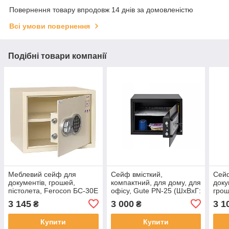
Повернення товару впродовж 14 днів за домовленістю
Всі умови повернення
Подібні товари компанії
Меблевий сейф для
Сейф вмісткий,
Сейф
документів, грошей,
компактний, для дому, для
доку
пістолета, Ferocon БС-30Е
офісу, Gute PN-25 (ШхВхГ:
грош
(ШхВхГ: 38х30х30 см.) з
35х25х25 см.) із
(ШхВ
3 145
3 000
3 1
₴
₴
електронним замком
електронним замком
елек
чорний
Купити
Купити