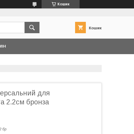
Кошик
Кошик
МІН
версальний для
а 2.2см бронза
2 бр