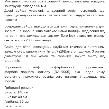
Між цими листами розташований замок, загальна товщина
конструкції складає 55 мм.
Двері сейфа утоплені, а дверний отвір посилений, що
підвищує надійність і зменшує можливість її відкриття силовим
шляхом.
Всередині сейфа знаходиться дві зони: одна призначена для
зберігання зброї, а інша включає кілька полиць і відділення під
патрони, яке замикається замком Euro-lock з високим рівнем
секретності - 2000 комбінацій.
Сейф для зброї оснащений надійним ключовим ригельним
замком сувальдного типу Титан/FZB/Barrero , що має 3 ригелі
діаметром 10 мм кожен та гарантує захист вмісту від
сторонніх.
Збройовий сейф пофарбований порошковою
фарбою чорного кольору (RAL9005), яка надає йому
естетично приємного зовнішнього вигляду і захищає від
корозії.
Габаритні розміри
Висота: 140 см
Ширіна: 40 см
Глибина: 30 см
Вага: 32 кг