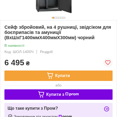
Сейф збройовий, на 4 рушницї, звідсіком для
боєприпасів та амуниції
(ВхШхГ1400ммХ400ммХ300мм) чорний
В наявності
Код: ШОЛ-1400Ч
Роздріб
6 495
₴
Купити
або
Купити з
Що таке купити з Пром?
Замовлення під захистом