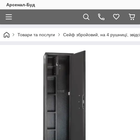
Арсенал-Буд
Товари та послуги
Сейф збройовий, на 4 рушницї, зві