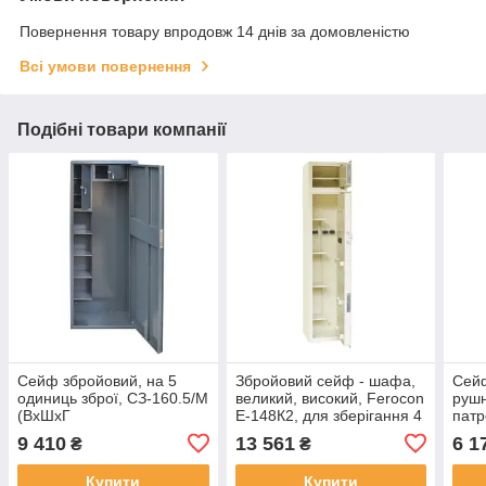
Повернення товару впродовж 14 днів за домовленістю
Всі умови повернення
Подібні товари компанії
Сейф збройовий, на 5
Збройовий сейф - шафа,
Сейф
одиниць зброї, СЗ-160.5/М
великий, високий, Ferocon
рушн
(ВхШхГ
Е-148К2, для зберігання 4
патр
1600ммХ630Х250мм) на 5
рушниць (ВхШхГ
(Вх
9 410
13 561
6 1
₴
₴
рушниць з 2 касовими
1480ммХ320ммХ300мм)
чор
відділеннями
Купити
Купити