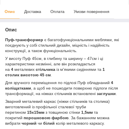
Опис
Доставка
Оплата
Умови повернення
Опис
Пуф-трансформер
є багатофункціональними меблями, які
поєднують у собі стильний дизайн, міцність і надійність
конструкції, а також функціональність.
У висоту Пуф 45см, в глибину та ширину – 47см і ці
характеристики незмінні, але він розкладається
на
4
металевих
стільчика
із м'якими сидіннями та
1
столик
висотою 45 см
.
Для зручного переміщення по підлозі Пуф обладнаний
4
коліщатками
, а щоб не пошкодити поверхню підлоги після
трансформації, на ніжках стільчиків встановлені
заглушки
.
Зварний металевий каркас (ніжки стільчиків та столика)
виготовлений із профільної сталевої труби
перетином
15х15мм
з товщиною стінки
1,5мм
та
покритий
порошковою фарбою
. За бажанням можна
вибрати
чорний
чи
білий
колір металевого каркасу.