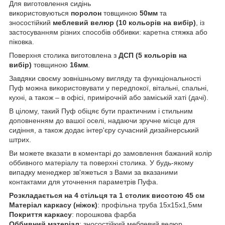
Для виготовлення сидінь
використовуються
поролон
товщиною
50мм
та
зносостійкий
меблевий велюр (10 кольорів на вибір)
, із
застосуванням різних способів оббивки: каретна стяжка або
піковка.
Поверхня столика виготовлена з
ДСП (5 кольорів на
вибір)
товщиною
16мм
.
Завдяки своєму зовнішньому вигляду та функціональності
Пуф можна використовувати у передпокої, вітальні, спальні,
кухні, а також – в офісі, примірочній або заміській хаті (дачі).
В цілому, такий Пуф обіцяє бути практичним і стильним
доповненням до вашої оселі, надаючи зручне місце для
сидіння, а також додає інтер'єру сучасний дизайнерський
штрих.
Ви можете вказати в коментарі до замовлення бажаний колір
оббивного матеріалу та поверхні столика. У будь-якому
випадку менеджер зв'яжеться з Вами за вказаними
контактами для уточнення параметрів Пуфа.
Розкладається на 4 стільця та 1 столик висотою 45 см
Матеріал каркасу (ніжок)
: профільна труба 15х15х1,5мм
Покриття каркасу
: порошкова фарба
Оббивний матеріал
: зносостійкий меблевий велюр