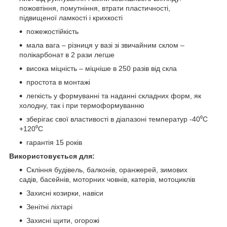
пожовтіння, помутніння, втрати пластичності,
підвищеної ламкості і крихкості
пожежостійкість
мала вага – різниця у вазі зі звичайним склом –
полікарбонат в 2 рази легше
висока міцність – міцніше в 250 разів від скла
простота в монтажі
легкість у формуванні та наданні складних форм, як
холодну, так і при термоформуванню
зберігає свої властивості в діапазоні температур -40⁰С
+120⁰С
гарантія 15 років
Використовується для:
Скління будівель, балконів, оранжерей, зимових
садів, басейнів, моторних човнів, катерів, мотоциклів
Захисні козирки, навіси
Зенітні ліхтарі
Захисні щити, огорожі