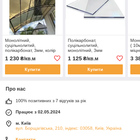
Монолітний,
Полікарбонат,
Моно
суцільнолитий,
суцільнолитий,
( 10
полікарбонат, 3мм, колір
монолітний, 3мм
міцн
бронза преміальна, для
прозорий, не вигорає, не
нав
1 230
1 125
3 3
₴/кв.м
₴/кв.м
козирків, навісів, OSCAR
жовтіє, OSCAR PREMIUM (
PREM
PREMIUM 205см Х 305см
205см Х 305см)
305с
Купити
Купити
Про нас
100% позитивних з 7 відгуків за рік
Працює з 02.05.2024
м. Київ
вул. Борщагівська, 210, індекс: 03058, Київ, Україна
Контакти