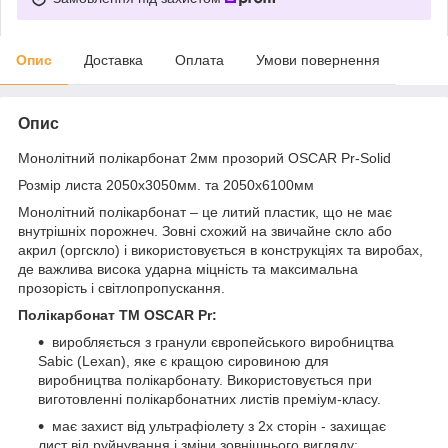
Опис
Доставка
Оплата
Умови повернення
Опис
Монолітний полікарбонат 2мм прозорий OSCAR Pr-Solid
Розмір листа 2050х3050мм. та 2050х6100мм
Монолітний полікарбонат – це литий пластик, що не має
внутрішніх порожнеч. Зовні схожий на звичайне скло або
акрил (оргскло) і використовується в конструкціях та виробах,
де важлива висока ударна міцність та максимальна
прозорість і світлопропускання.
Полікарбонат ТМ OSCAR Pr:
виробляється з гранули європейського виробництва
Sabic (Lexan), яке є кращою сировиною для
виробництва полікарбонату. Використовується при
виготовленні полікарбонатних листів преміум-класу.
має захист від ультрафіолету з 2х сторін - захищає
лист від руйнування і зміни зовнішнього вигляду: