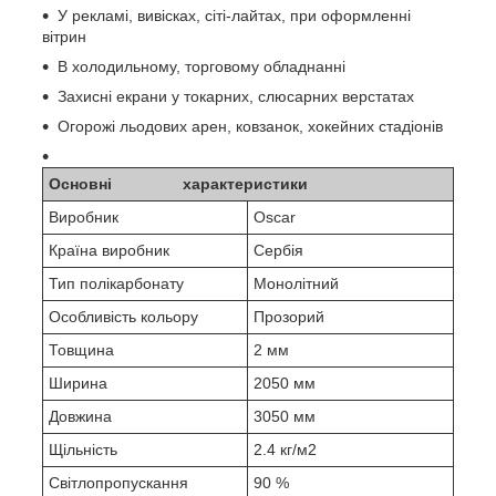
У рекламі, вивісках, сіті-лайтах, при оформленні
вітрин
В холодильному, торговому обладнанні
Захисні екрани у токарних, слюсарних верстатах
Огорожі льодових арен, ковзанок, хокейних стадіонів
Основні характеристики
Виробник
Oscar
Країна виробник
Сербія
Тип полікарбонату
Монолітний
Особливість кольору
Прозорий
Товщина
2 мм
Ширина
2050 мм
Довжина
3050 мм
Щільність
2.4 кг/м2
Світлопропускання
90 %