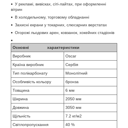
У рекламі, вивісках, сіті-лайтах, при оформленні
вітрин
В холодильному, торговому обладнанні
Захисні екрани у токарних, слюсарних верстатах
Огорожі льодових арен, ковзанок, хокейних стадіонів
Основні характеристики
Виробник
Oscar
Країна виробник
Сербія
Тип полікарбонату
Монолітний
Особливість кольору
бронза
Товщина
6 мм
Ширина
2050 мм
Довжина
3050 мм
Щільність
7.2 кг/м2
Світлопропускання
40 %