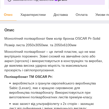
Опис
Характеристики
Доставка
Оплата
Умови п
Опис
Монолітний полікарбонат 6мм колір бронза OSCAR Pr-Solid
Розмір листа 2050х3050мм. та 2050х6100мм
Монолітний полікарбонат – це литий пластик, що не має
внутрішніх порожнеч. Зовні схожий на звичайне скло або
акрил (оргскло) і використовується в конструкціях та виробах,
де важлива висока ударна міцність та максимальна
прозорість і світлопропускання.
Полікарбонат ТМ OSCAR Pr:
виробляється з гранули європейського виробництва
Sabic (Lexan), яке є кращою сировиною для
виробництва полікарбонату. Використовується при
виготовленні полікарбонатних листів преміум-класу.
має захист від ультрафіолету з 2х сторін - захищає
лист від руйнування і зміни зовнішнього вигляду: