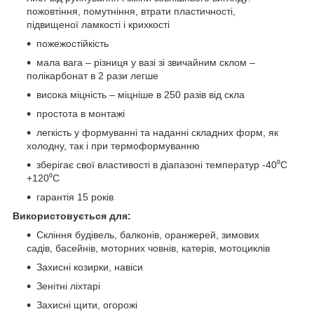
пожовтіння, помутніння, втрати пластичності,
підвищеної ламкості і крихкості
пожежостійкість
мала вага – різниця у вазі зі звичайним склом –
полікарбонат в 2 рази легше
висока міцність – міцніше в 250 разів від скла
простота в монтажі
легкість у формуванні та наданні складних форм, як
холодну, так і при термоформуванню
зберігає свої властивості в діапазоні температур -40⁰С
+120⁰С
гарантія 15 років
Використовується для:
Скління будівель, балконів, оранжерей, зимових
садів, басейнів, моторних човнів, катерів, мотоциклів
Захисні козирки, навіси
Зенітні ліхтарі
Захисні щити, огорожі