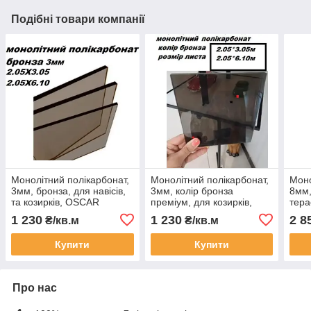
Подібні товари компанії
Монолітний полікарбонат,
Монолітний полікарбонат,
Моно
3мм, бронза, для навісів,
3мм, колір бронза
8мм,
та козирків, OSCAR
преміум, для козирків,
тер
PREMIUM лист 205см Х
навісів, OSCAR PREMIUM
розм
1 230
1 230
2 8
₴/кв.м
₴/кв.м
305см
205см Х 305см
305с
Купити
Купити
Про нас