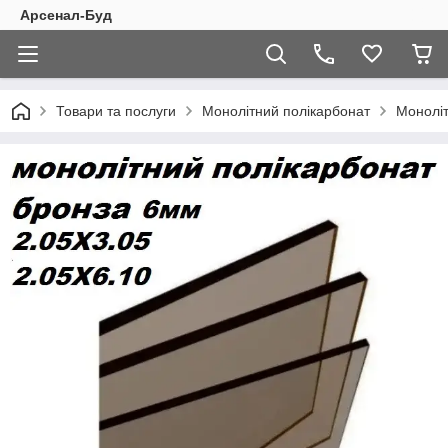
Арсенал-Буд
Товари та послуги
Монолітний полікарбонат
Моноліт