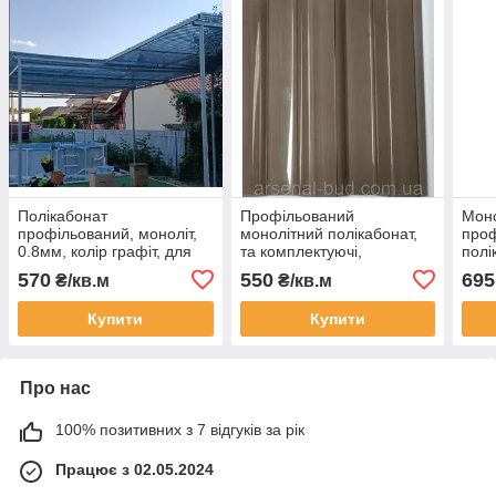
Полікабонат
Профільований
Моно
профільований, моноліт,
монолітний полікабонат,
проф
0.8мм, колір графіт, для
та комплектуючі,
полі
навісів, козирків,
градостійкий, 0.8мм для
для 
570
550
695
₴/кв.м
₴/кв.м
тераси,104см Х 200см
навісів, бронза 104Х200см
(0.9
TOPLIGHT 76/18 (Італія)
TOPLIGHT 76/18 Италія
TOPL
Купити
Купити
Про нас
100% позитивних з 7 відгуків за рік
Працює з 02.05.2024