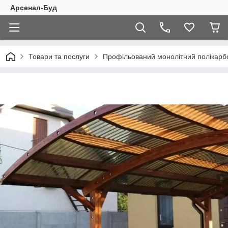
Арсенал-Буд
Товари та послуги
Профільований монолітний полікарб