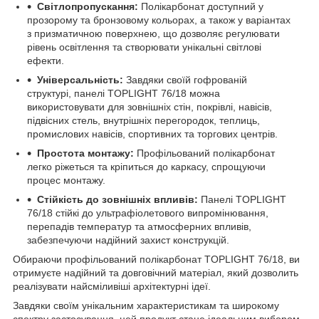
Світлопропускання:
Полікарбонат доступний у
прозорому та бронзовому кольорах, а також у варіантах
з призматичною поверхнею, що дозволяє регулювати
рівень освітлення та створювати унікальні світлові
ефекти.
Універсальність:
Завдяки своїй гофрованій
структурі, панелі TOPLIGHT 76/18 можна
використовувати для зовнішніх стін, покрівлі, навісів,
підвісних стель, внутрішніх перегородок, теплиць,
промислових навісів, спортивних та торгових центрів.
Простота монтажу:
Профільований полікарбонат
легко ріжеться та кріпиться до каркасу, спрощуючи
процес монтажу.
Стійкість до зовнішніх впливів:
Панелі TOPLIGHT
76/18 стійкі до ультрафіолетового випромінювання,
перепадів температур та атмосферних впливів,
забезпечуючи надійний захист конструкцій.
Обираючи профільований полікарбонат TOPLIGHT 76/18, ви
отримуєте надійний та довговічний матеріал, який дозволить
реалізувати найсміливіші архітектурні ідеї.
Завдяки своїм унікальним характеристикам та широкому
спектру застосування, цей продукт стане ідеальним вибором