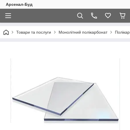
Арсенал-Буд
Товари та послуги
Монолітний полікарбонат
Полікар