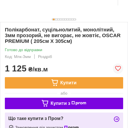
Полікарбонат, суцільнолитий, монолітний,
3мм прозорий, не вигорає, не жовтіє, OSCAR
PREMIUM ( 205см Х 305см)
Готово до відправки
Код: Мпк-3мм
Роздріб
1 125
₴/кв.м
Купити
або
Купити з
Що таке купити з Пром?
Замовлення під захистом