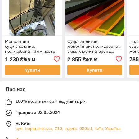
Монолітний,
Суцільнолитий,
Полі
суцільнолитий,
монолітний, полікарбонат,
суці
полікарбонат, 3мм, колір
8мм, класична бронза,
моно
бронза преміальна, для
для навісів, тераси,
проз
1 230
2 855
785
₴/кв.м
₴/кв.м
козирків, навісів, OSCAR
OSCAR PREMIUM розмір
виго
PREMIUM 205см Х 305см
листа ( 205см Х 305см)
PRE
Купити
Купити
305с
Про нас
100% позитивних з 7 відгуків за рік
Працює з 02.05.2024
м. Київ
вул. Борщагівська, 210, індекс: 03058, Київ, Україна