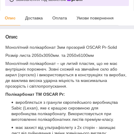
Опис
Доставка
Оплата
Умови повернення
Опис
Монолітний полікарбонат 3мм прозорий OSCAR Pr-Solid
Розмір листа 2050х3050мм. та 2050х6100мм
Монолітний полікарбонат – це литий пластик, що не має
внутрішніх порожнеч. Зовні схожий на звичайне скло або
акрил (оргскло) і використовується в конструкціях та виробах,
де важлива висока ударна міцність та максимальна
прозорість і світлопропускання.
Полікарбонат ТМ OSCAR Pr:
виробляється з гранули європейського виробництва
Sabic (Lexan), яке є кращою сировиною для
виробництва полікарбонату. Використовується при
виготовленні полікарбонатних листів преміум-класу.
має захист від ультрафіолету з 2х сторін - захищає
лист від руйнування і зміни зовнішнього вигляду: