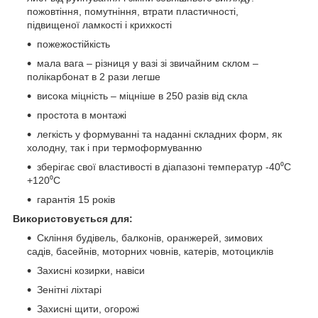
пожовтіння, помутніння, втрати пластичності,
підвищеної ламкості і крихкості
пожежостійкість
мала вага – різниця у вазі зі звичайним склом –
полікарбонат в 2 рази легше
висока міцність – міцніше в 250 разів від скла
простота в монтажі
легкість у формуванні та наданні складних форм, як
холодну, так і при термоформуванню
зберігає свої властивості в діапазоні температур -40⁰С
+120⁰С
гарантія 15 років
Використовується для:
Скління будівель, балконів, оранжерей, зимових
садів, басейнів, моторних човнів, катерів, мотоциклів
Захисні козирки, навіси
Зенітні ліхтарі
Захисні щити, огорожі