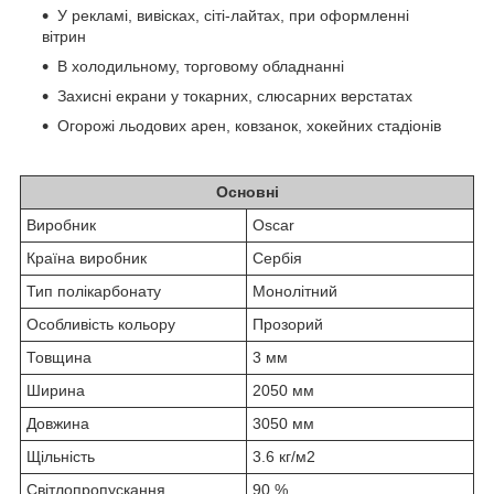
У рекламі, вивісках, сіті-лайтах, при оформленні
вітрин
В холодильному, торговому обладнанні
Захисні екрани у токарних, слюсарних верстатах
Огорожі льодових арен, ковзанок, хокейних стадіонів
Основні
Виробник
Oscar
Країна виробник
Сербія
Тип полікарбонату
Монолітний
Особливість кольору
Прозорий
Товщина
3 мм
Ширина
2050 мм
Довжина
3050 мм
Щільність
3.6 кг/м2
Світлопропускання
90 %