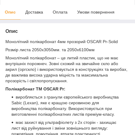
Опис
Доставка
Оплата
Умови повернення
Опис
Монолітний полікарбонат 4мм прозорий OSCAR Pr-Solid
Розмір листа 2050х3050мм. та 2050х6100мм
Монолітний полікарбонат – це литий пластик, що не має
внутрішніх порожнеч. Зовні схожий на звичайне скло або
акрил (оргскло) і використовується в конструкціях та виробах,
де важлива висока ударна міцність та максимальна
прозорість і світлопропускання.
Полікарбонат ТМ OSCAR Pr:
виробляється з гранули європейського виробництва
Sabic (Lexan), яке є кращою сировиною для
виробництва полікарбонату. Використовується при
виготовленні полікарбонатних листів преміум-класу.
має захист від ультрафіолету з 2х сторін - захищає
лист від руйнування і зміни зовнішнього вигляду:
пожовтіння, помутніння, втрати пластичності,