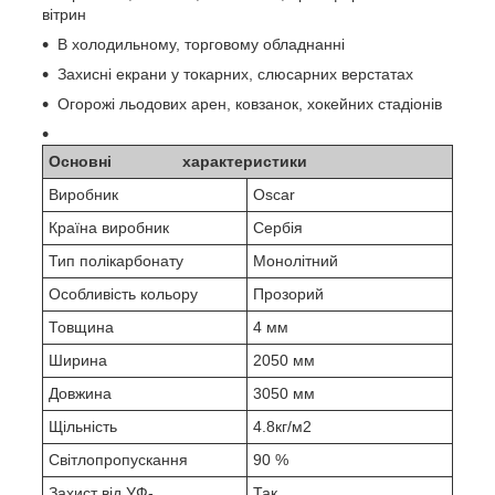
вітрин
В холодильному, торговому обладнанні
Захисні екрани у токарних, слюсарних верстатах
Огорожі льодових арен, ковзанок, хокейних стадіонів
Основні характеристики
Виробник
Oscar
Країна виробник
Сербія
Тип полікарбонату
Монолітний
Особливість кольору
Прозорий
Товщина
4 мм
Ширина
2050 мм
Довжина
3050 мм
Щільність
4.8кг/м2
Світлопропускання
90 %
Захист від УФ-
Так