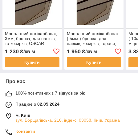
Монолітний полікарбонат,
Монолітний полікарбонат
Моно
3мм, бронза, для навісів,
( 5мм ) бронза, для
( 10
та козирків, OSCAR
навісів, козирків, тераси,
міцн
PREMIUM лист 205см Х
OSCAR PREMIUM лист (
нав
1 230
1 950
3 3
₴/кв.м
₴/кв.м
305см
205см Х 305см)
PREM
305с
Купити
Купити
Про нас
100% позитивних з 7 відгуків за рік
Працює з 02.05.2024
м. Київ
вул. Борщагівська, 210, індекс: 03058, Київ, Україна
Контакти