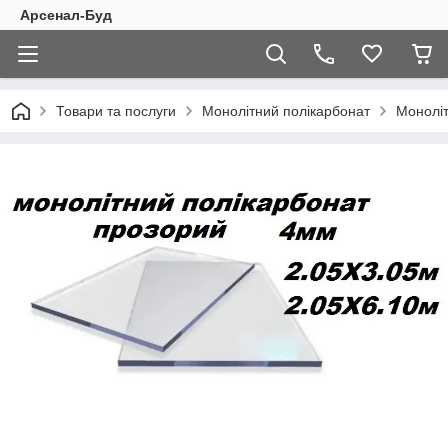
Арсенал-Буд
Товари та послуги
Монолітний полікарбонат
Моноліт