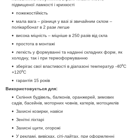
підвищеної ламкості і крихкості
пожежостійкість
мала вага – різниця у вазі зі звичайним склом –
полікарбонат в 2 рази легше
висока міцність – міцніше в 250 разів від скла
простота в монтажі
легкість у формуванні та наданні складних форм, як
холодну, так і при термоформуванню
зберігає свої властивості в діапазоні температур -40⁰С
+120⁰С
гарантія 15 років
Використовується для:
Скління будівель, балконів, оранжерей, зимових
садів, басейнів, моторних човнів, катерів, мотоциклів
Захисні козирки, навіси
Зенітні ліхтарі
Захисні щити, огорожі
У рекламі, вивісках, сіті-лайтах, при оформленні