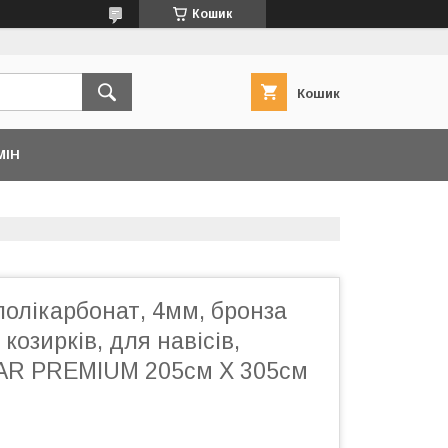
Кошик
Кошик
МІН
олікарбонат, 4мм, бронза
козирків, для навісів,
AR PREMIUM 205см Х 305см