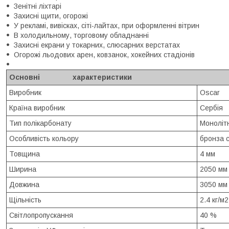
Зенітні ліхтарі
Захисні щити, огорожі
У рекламі, вивісках, сіті-лайтах, при оформленні вітрин
В холодильному, торговому обладнанні
Захисні екрани у токарних, слюсарних верстатах
Огорожі льодових арен, ковзанок, хокейних стадіонів
Основні характеристики
Виробник
Oscar
Країна виробник
Сербія
Тип полікарбонату
Моноліт
Особливість кольору
бронза с
Товщина
4 мм
Ширина
2050 мм
Довжина
3050 мм
Щільність
2.4 кг/м2
Світлопропускання
40 %