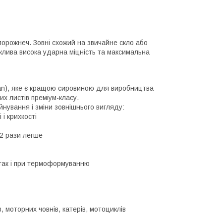
порожнеч. Зовні схожий на звичайне скло або
ажлива висока ударна міцність та максимальна
xan), яке є кращою сировиною для виробництва
х листів преміум-класу.
йнування і зміни зовнішнього вигляду:
 і крихкості
 2 рази легше
 так і при термоформуванню
, моторних човнів, катерів, мотоциклів