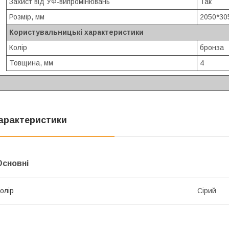
Захист від УФ-випромінювань
Так
Розмір, мм
2050*30
Користувальницькі характеристики
Колір
бронза
Товщина, мм
4
арактеристики
Основні
олір
Сірий