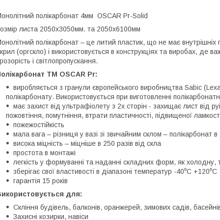
онолітний полікарбонат 4мм OSCAR Pr-Solid
озмір листа 2050х3050мм. та 2050х6100мм
онолітний полікарбонат – це литий пластик, що не має внутрішніх 
крил (оргскло) і використовується в конструкціях та виробах, де в
розорість і світлопропускання.
Полікарбонат ТМ OSCAR Pr:
виробляється з гранули європейського виробництва Sabic (Le
полікарбонату. Використовується при виготовленні полікарбонатни
має захист від ультрафіолету з 2х сторін - захищає лист від ру
пожовтіння, помутніння, втрати пластичності, підвищеної ламкості
пожежостійкість
мала вага – різниця у вазі зі звичайним склом – полікарбонат в
висока міцність – міцніше в 250 разів від скла
простота в монтажі
легкість у формуванні та наданні складних форм, як холодну,
зберігає свої властивості в діапазоні температур -40⁰С +120⁰С
гарантія 15 років
Використовується для:
Скління будівель, балконів, оранжерей, зимових садів, басейнів
Захисні козирки, навіси